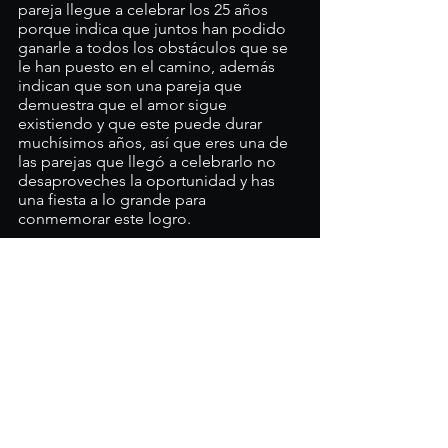
pareja llegue a celebrar los 25 años 
porque indica que juntos han podido 
ganarle a todos los obstáculos que se 
le han puesto en el camino, además 
indican que son una pareja que 
demuestra que el amor sigue 
existiendo y que este puede durar 
muchísimos años, así que eres una de 
las parejas que llegó a celebrarlo no 
desaproveches la oportunidad y has 
una fiesta a lo grande para 
conmemorar este logro.
Con Dj Ángel Pérez  será un 
evento de éxito.