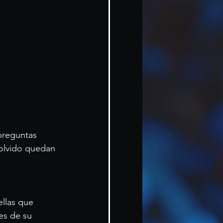
olvido quedan 
llas que 
es de su 