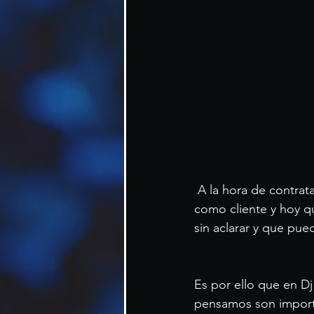
 A la hora de contratar un Dj para un evento debemos hacernos multitud de preguntas 
como cliente y hoy q
sin aclarar y que pu
Es por ello que en D
pensamos son importa