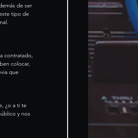
además de ser 
este tipo de 
nal.
a contratado, 
ben colocar, 
via que 
 ¿o a ti te 
úblico y nos 