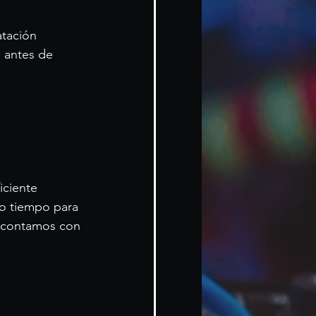
atación 
 antes de 
iciente 
co tiempo para 
a contamos con 