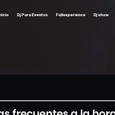
nicio
Dj Para Eventos
Fullexperience
Dj show
s frecuentes a la hor