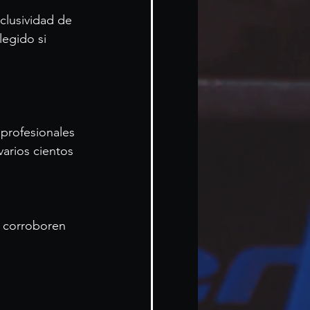
clusividad de 
egido si 
 profesionales 
arios cientos 
e corroboren 