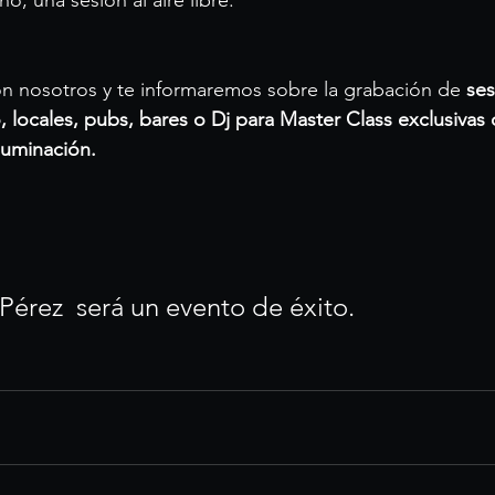
o, una sesión al aire libre.
on nosotros y te informaremos sobre la grabación de
 se
 locales, pubs, bares o Dj para Master Class exclusivas o
luminación.
érez  será un evento de éxito.