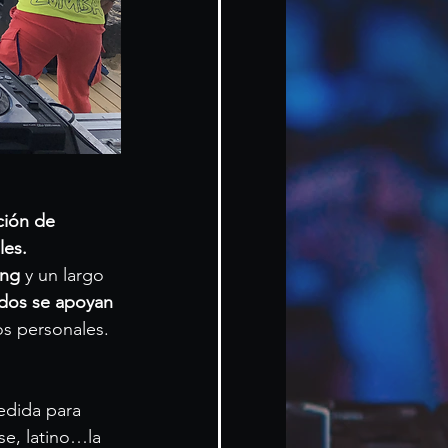
ción de 
les.
ing
 y un largo 
dos se apoyan 
os personales.
edida para 
se, latino…la 