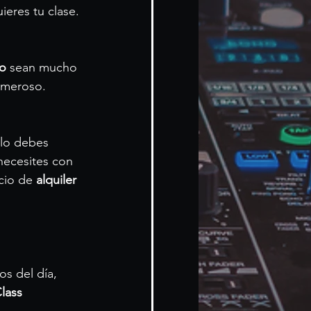
ieres tu clase.
io
 sean mucho 
umeroso.
olo debes 
necesites con 
cio de 
alquiler 
s del día, 
lass 