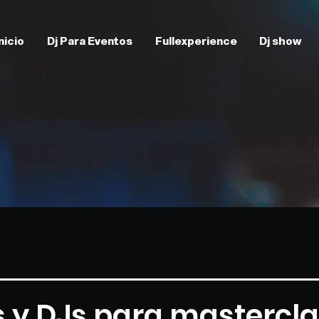
nicio
Dj Para Eventos
Fullexperience
Dj show
s y DJs para mastercl