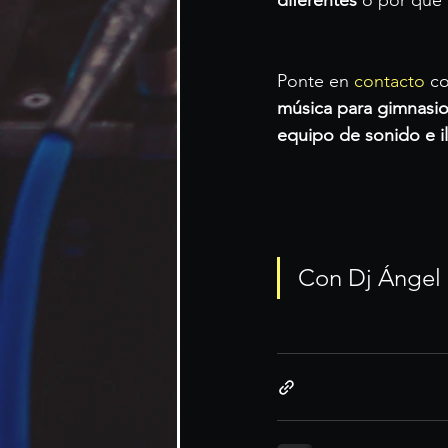
diferentes
 o por qué n
Ponte en 
contacto
 c
música para gimnasio,
equipo de sonido e i
Con Dj Ángel P