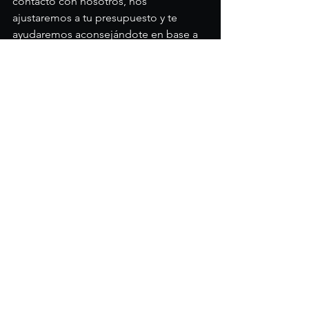
contacto con nosotros, nos 
ajustaremos a tu presupuesto y te 
ayudaremos aconsejándote en base a 
nuestra experiencia y profesionalidad 
de principio a fin.
Con Dj Ángel Pérez  será un 
evento de éxito.